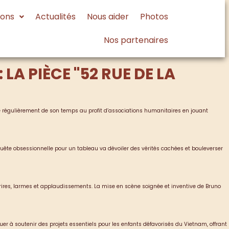
ions
Actualités
Nous aider
Photos
Nos partenaires
A PIÈCE "52 RUE DE LA
 régulièrement de son temps au profit d’associations humanitaires en jouant
quête obsessionnelle pour un tableau va dévoiler des vérités cachées et bouleverser
 rires, larmes et applaudissements. La mise en scène soignée et inventive de Bruno
uer à soutenir des projets essentiels pour les enfants défavorisés du Vietnam, offrant