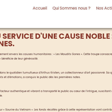
Accueil
Qui Sommes nous ?
Nos Act
RVICE D'UNE CAUSE NOBLE : L
NES.
ement envers les causes humanitaires : « Les Maudits Gones ». Cette troupe consacre
 bénéficie de leur générosité.
dans le quotidien tumultueux d’Arthus Kristen, un collectionneur d’art passionné. Sa 
nts et d’émotions, a conquis le public dès les premières notes.
acteur authentique et vibrant a transporté le public au cœur de l’intrigue, suscitant
e.
r « Sourire du Vietnam ». Les fonds récoltés grâce à cette représentation vont contrib