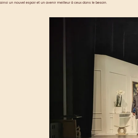
ainsi un nouvel espoir et un avenir meilleur à ceux dans le besoin.