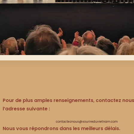
Pour de plus amples renseignements, contactez nous
l’adresse suivante :
contacteznous@sourireduvietnam.com
Nous vous répondrons dans les meilleurs délais.