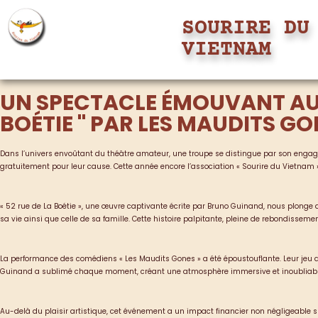
SOURIRE DU
VIETNAM
UN SPECTACLE ÉMOUVANT AU SE
BOÉTIE " PAR LES MAUDITS GO
Dans l’univers envoûtant du théâtre amateur, une troupe se distingue par son engag
gratuitement pour leur cause. Cette année encore l’association « Sourire du Vietnam »
« 52 rue de La Boétie », une œuvre captivante écrite par Bruno Guinand, nous plonge 
sa vie ainsi que celle de sa famille. Cette histoire palpitante, pleine de rebondisseme
La performance des comédiens « Les Maudits Gones » a été époustouflante. Leur jeu d’
Guinand a sublimé chaque moment, créant une atmosphère immersive et inoubliabl
Au-delà du plaisir artistique, cet événement a un impact financier non négligeable su