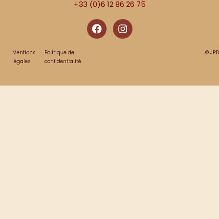
+33 (0)6 12 86 26 75
Mentions
Politique de
©
JPD
légales
confidentialité